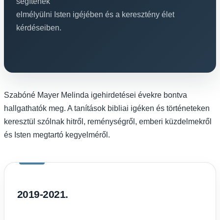
segítenek
elmélyülni Isten igéjében és a keresztény élet
kérdéseiben.
Szabóné Mayer Melinda igehirdetései évekre bontva
hallgathatók meg. A tanítások bibliai igéken és történeteken
keresztül szólnak hitről, reménységről, emberi küzdelmekről
és Isten megtartó kegyelméről.
2019-2021.