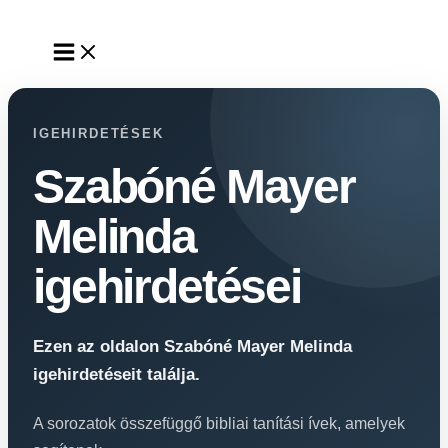
Skip
to
content
IGEHIRDETÉSEK
Szabóné Mayer
Melinda
igehirdetései
Ezen az oldalon Szabóné Mayer Melinda
igehirdetéseit találja.
A sorozatok összefüggő bibliai tanítási ívek, amelyek