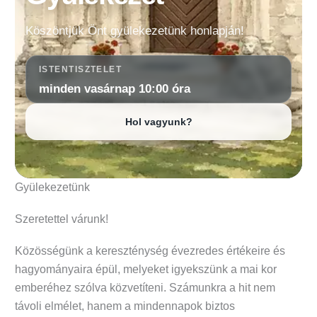
Köszöntjük Önt gyülekezetünk honlapján!
ISTENTISZTELET
minden vasárnap 10:00 óra
Hol vagyunk?
Gyülekezetünk
Szeretettel várunk!
Közösségünk a kereszténység évezredes értékeire és
hagyományaira épül, melyeket igyekszünk a mai kor
emberéhez szólva közvetíteni. Számunkra a hit nem
távoli elmélet, hanem a mindennapok biztos