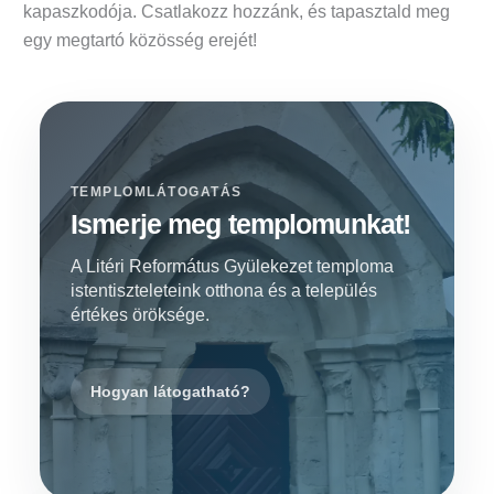
kapaszkodója. Csatlakozz hozzánk, és tapasztald meg
egy megtartó közösség erejét!
TEMPLOMLÁTOGATÁS
Ismerje meg templomunkat!
A Litéri Református Gyülekezet temploma
istentiszteleteink otthona és a település
értékes öröksége.
Hogyan látogatható?