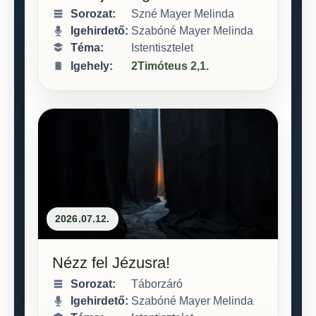
Sorozat:
Szné Mayer Melinda
Igehirdető:
Szabóné Mayer Melinda
Téma:
Istentisztelet
2Timóteus 2,1.
2026.07.12.
Nézz fel Jézusra!
Sorozat:
Táborzáró
Igehirdető:
Szabóné Mayer Melinda