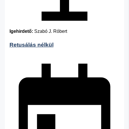
Igehirdető:
Szabó J. Róbert
Retusálás nélkül