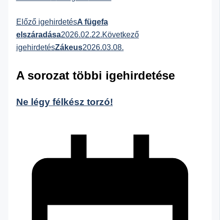
Előző igehirdetés
A fügefa
elszáradása
2026.02.22.
Következő
igehirdetés
Zákeus
2026.03.08.
A sorozat többi igehirdetése
Ne légy félkész torzó!