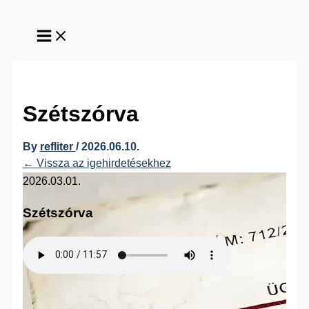
Skip
to
content
Szétszórva
By
refliter
/
2026.06.10.
← Vissza az igehirdetésekhez
2026.03.01.
Szétszórva