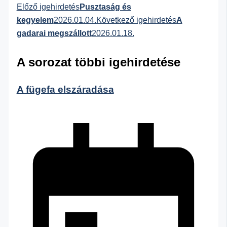
Előző igehirdetés
Pusztaság és
kegyelem
2026.01.04.
Következő igehirdetés
A
gadarai megszállott
2026.01.18.
A sorozat többi igehirdetése
A fügefa elszáradása