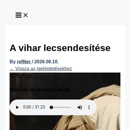
Skip
to
content
A vihar lecsendesítése
By
refliter
/
2026.06.10.
← Vissza az igehirdetésekhez
2026.01.11.
A vihar lecsendesítése