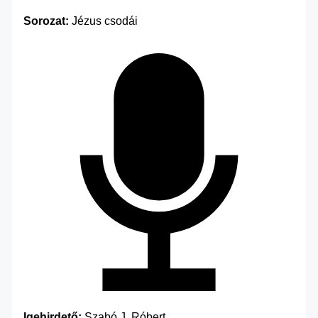
Sorozat:
Jézus csodái
Igehirdető:
Szabó J. Róbert